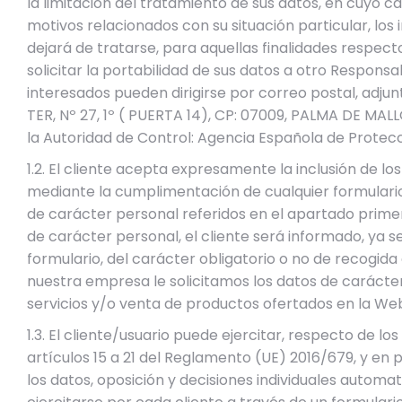
la limitación del tratamiento de sus datos, en cuyo 
motivos relacionados con su situación particular, lo
dejará de tratarse, para aquellas finalidades respec
solicitar la portabilidad de sus datos a otro Responsa
interesados pueden dirigirse por correo postal, adju
TER, Nº 27, 1º ( PUERTA 14), CP: 07009, PALMA DE MA
la Autoridad de Control: Agencia Española de Protecc
1.2. El cliente acepta expresamente la inclusión de
mediante la cumplimentación de cualquier formulario,
de carácter personal referidos en el apartado primer
de carácter personal, el cliente será informado, ya 
formulario, del carácter obligatorio o no de recogida
nuestra empresa le solicitamos los datos de carácter p
servicios y/o venta de productos ofertados en la We
1.3. El cliente/usuario puede ejercitar, respecto de 
artículos 15 a 21 del Reglamento (UE) 2016/679, y en p
los datos, oposición y decisiones individuales autom