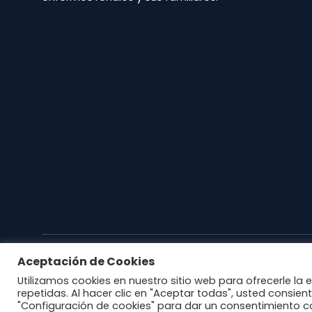
Aceptación de Cookies
© ALCER BALEARES 2018
Política de Privacidad
Po
Utilizamos cookies en nuestro sitio web para ofrecerle la 
repetidas. Al hacer clic en "Aceptar todas", usted consien
"Configuración de cookies" para dar un consentimiento c