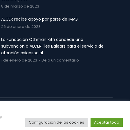
8 de marzo de 2023
ALCER recibe apoyo por parte de IMAS
26 de enero de 2023
La Fundación Othman Kitri concede una
subvención a ALCER Illes Balears para el servicio de
atención psicosocial
1 de enero de 2023
Deja un comentario
s
Configuración de las cookies
Aceptar todo