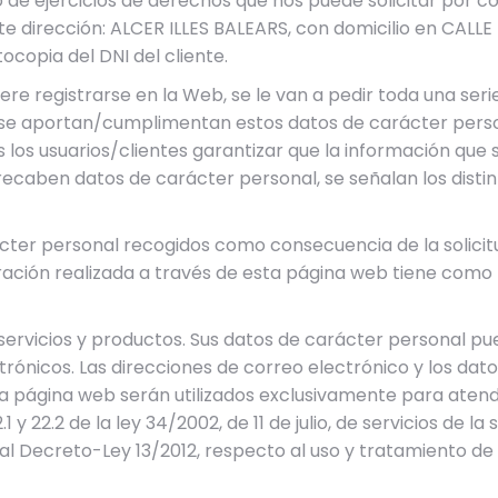
 de ejercicios de derechos que nos puede solicitar por cor
te dirección: ALCER ILLES BALEARS, con domicilio en CALL
opia del DNI del cliente.
uiere registrarse en la Web, se le van a pedir toda una se
o se aportan/cumplimentan estos datos de carácter person
 los usuarios/clientes garantizar que la información que
se recaben datos de carácter personal, se señalan los di
cter personal recogidos como consecuencia de la solicitud
ración realizada a través de esta página web tiene como f
s servicios y productos. Sus datos de carácter personal pu
ctrónicos. Las direcciones de correo electrónico y los da
la página web serán utilizados exclusivamente para atend
.1 y 22.2 de la ley 34/2002, de 11 de julio, de servicios de 
Real Decreto-Ley 13/2012, respecto al uso y tratamiento de