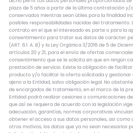
dicho perfil. Los datos personales proporcionados se
plazo de 5 años a partir de la última contratación y
conservados mientras sean útiles para la finalidad in
posibles responsabilidades nacidas del tratamiento.
contrato en el que el interesado es parte o para la 
consentimiento para tratar sus datos de carácter pe
(ART. 6.1. A. B) y la Ley Orgánica 3/2018 de 5 de Dic
artículos 20 y 21, para el envío de ofertas comercia
consentimiento que se le solicita sin que en ningún c
prestación de servicio. Existe la obligación de facilit
producto y/o facilitar la oferta solicitada y gestio
ajeno a la Entidad, salvo obligación legal. No obsta
de encargados de tratamiento, en el marco de la pres
Entidad podrá realizar cesiones o comunicaciones de
que así se requiera de acuerdo con la legislación vig
adecuación, garantías, normas corporativas vinculan
obtener el acceso a sus datos personales, así como a s
otros motivos, los datos que ya no sean necesarios pa