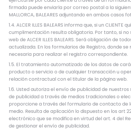
ejercitarse por cada cliente a través de un formulario
firmada puede enviarla por correo postal a la siguien
MALLORCA, BALEARES adjuntando en ambos casos fotoc
1.4. ALCER ILLES BALEARS informa que, si un CLIENTE q
cumplimentación resulta obligatoria. Por tanto, si n
web de ALCER ILLES BALEARS. Será obligación de todos
actualizada. En los formularios de Registro, donde 
necesaria para realizar el registro correspondiente.
1.5. El tratamiento automatizado de los datos de cará
producto o servicio o de cualquier transacción u ope
relación contractual con el titular de la página web.
1.6. Usted autoriza el envío de publicidad de nuestro
de publicidad a través de medios tradicionales o ele
proporcione a través del formulario de contacto de 
medio. Resulta de aplicación lo dispuesto en los art 22
electrónico que se modifica en virtud del art. 4 del 
de gestionar el envío de publicidad.