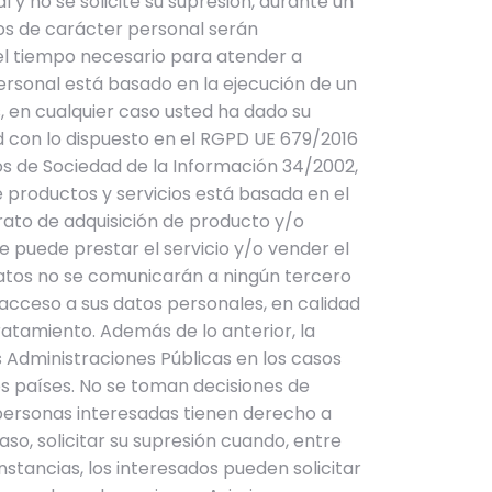
y no se solicite su supresión, durante un
tos de carácter personal serán
a el tiempo necesario para atender a
ersonal está basado en la ejecución de un
, en cualquier caso usted ha dado su
d con lo dispuesto en el RGPD UE 679/2016
ios de Sociedad de la Información 34/2002,
e productos y servicios está basada en el
trato de adquisición de producto y/o
se puede prestar el servicio y/o vender el
 datos no se comunicarán a ningún tercero
acceso a sus datos personales, en calidad
atamiento. Además de lo anterior, la
 Administraciones Públicas en los casos
os países. No se toman decisiones de
 personas interesadas tienen derecho a
aso, solicitar su supresión cuando, entre
stancias, los interesados pueden solicitar