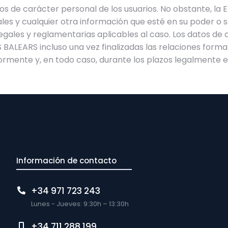
atos de carácter personal de los usuarios. No obstante, la
es y cualquier otra información que esté en su poder o s
egales y reglamentarias aplicables al caso. Los datos de
S BALEARS incluso una vez finalizadas las relaciones forma
ormente y, en todo caso, durante los plazos legalmente e
Información de contacto
+34 971 723 243
Lunes - Jueves: 9:30h – 13:30h
+34 711 288 199