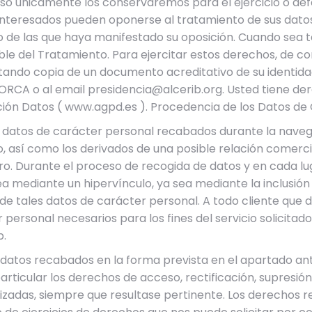
caso únicamente los conservaremos para el ejercicio o de
s interesados pueden oponerse al tratamiento de sus dat
to de las que haya manifestado su oposición. Cuando sea
ble del Tratamiento. Para ejercitar estos derechos, de co
ntando copia de un documento acreditativo de su identida
LLORCA o al email presidencia@alcerib.org. Usted tiene 
ión Datos ( www.agpd.es ). Procedencia de los Datos de C
 los datos de carácter personal recabados durante la nav
 así como los derivados de una posible relación comerci
o. Durante el proceso de recogida de datos y en cada lug
sea mediante un hipervínculo, ya sea mediante la inclusió
 de tales datos de carácter personal. A todo cliente que 
ersonal necesarios para los fines del servicio solicitado
b.
los datos recabados en la forma prevista en el apartado an
articular los derechos de acceso, rectificación, supresión,
atizadas, siempre que resultase pertinente. Los derechos