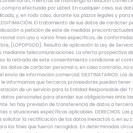
 conservarán, mientras se mantenga la relación comercial 
/o compra efectuada por usted. En cualquier caso, sus da
dicada, y, en todo caso, durante los plazos legales y par
 LEGITIMACIÓN: El tratamiento de sus datos de carácter p
aplicación a petición de este de medidas precontractuales
rsonal con uno o varios fines específicos, de conformida
iembre, (LOPDPGDD). Resulta de aplicación la Ley de Servic
les mediante telecomunicaciones. La oferta prospectiva d
aso la retirada de este consentimiento condicione el con
ar los datos de carácter personal o, en caso contrario, no 
nar el envío de información comercial. DESTINATARIOS: Los
nte le informamos que terceros proveedores pueden tener 
tación de un servicio para la Entidad Responsable del Tr
 datos personales para atender sus obligaciones ante las
ente. No hay previsión de transferencia de datos a tercer
tes o situaciones específicas aplicables. DERECHOS: Las
olicitar la rectificación de los datos inexactos o, en su c
ra los fines que fueron recogidos. En determinadas circun