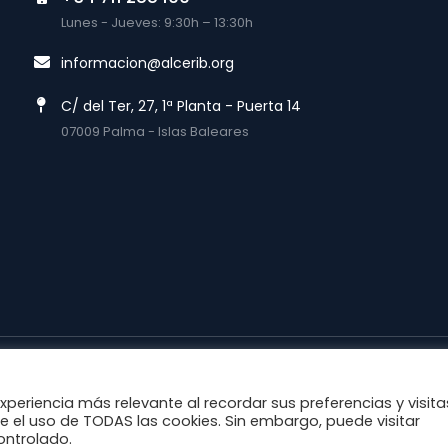
Lunes - Jueves: 9:30h – 13:30h
informacion@alcerib.org
C/ del Ter, 27, 1ª Planta - Puerta 14
07009 Palma - Islas Baleares
lítica de Cookies
experiencia más relevante al recordar sus preferencias y visita
te el uso de TODAS las cookies. Sin embargo, puede visitar
ontrolado.