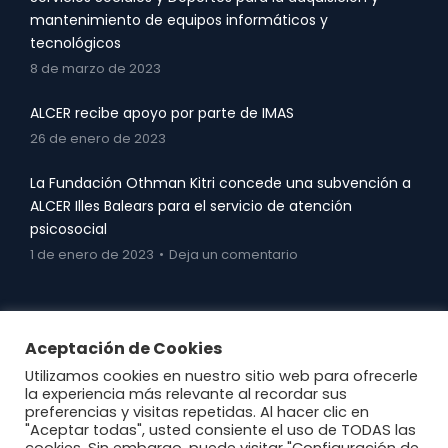
mantenimiento de equipos informáticos y
tecnológicos
8 de marzo de 2023
ALCER recibe apoyo por parte de IMAS
26 de enero de 2023
La Fundación Othman Kitri concede una subvención a
ALCER Illes Balears para el servicio de atención
psicosocial
1 de enero de 2023
Deja un comentario
Aceptación de Cookies
Utilizamos cookies en nuestro sitio web para ofrecerle
la experiencia más relevante al recordar sus
preferencias y visitas repetidas. Al hacer clic en
© ALCER BALEARES 2018
"Aceptar todas", usted consiente el uso de TODAS las