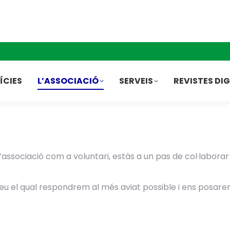
ÍCIES
L’ASSOCIACIÓ
SERVEIS
REVISTES DI
l’associació com a voluntari, estàs a un pas de col·labora
rreu el qual respondrem al més aviat possible i ens posa