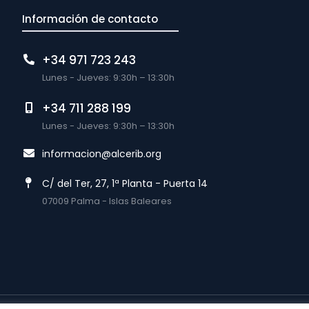
Información de contacto
+34 971 723 243
Lunes - Jueves: 9:30h – 13:30h
+34 711 288 199
Lunes - Jueves: 9:30h – 13:30h
informacion@alcerib.org
C/ del Ter, 27, 1ª Planta - Puerta 14
07009 Palma - Islas Baleares