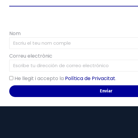
Nom
Correu electrònic
He llegit i accepto la
Política de Privacitat
.
Enviar