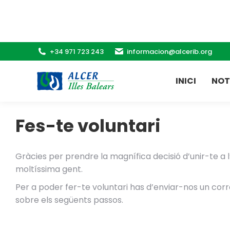
+34 971 723 243
informacion@alcerib.org
INICI
NOT
Fes-te voluntari
Gràcies per prendre la magnífica decisió d’unir-te a 
moltíssima gent.
Per a poder fer-te voluntari has d’enviar-nos un co
sobre els següents passos.