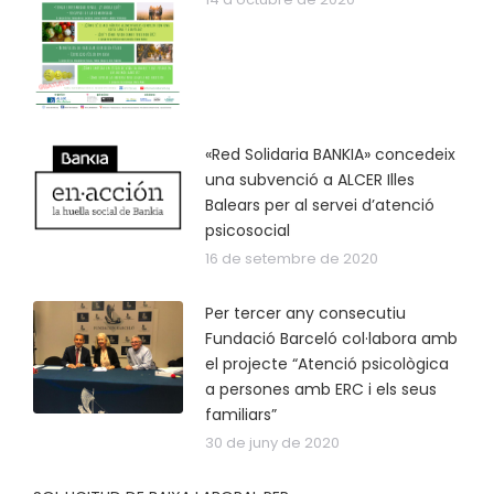
«Red Solidaria BANKIA» concedeix
una subvenció a ALCER Illes
Balears per al servei d’atenció
psicosocial
16 de setembre de 2020
Per tercer any consecutiu
Fundació Barceló col·labora amb
el projecte “Atenció psicològica
a persones amb ERC i els seus
familiars”
30 de juny de 2020