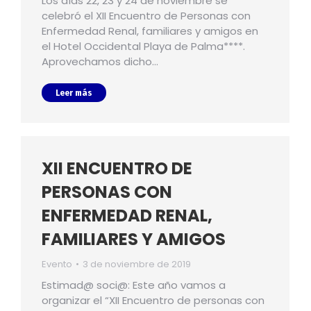
Los días 22, 23 y 24 de noviembre se
celebró el XII Encuentro de Personas con
Enfermedad Renal, familiares y amigos en
el Hotel Occidental Playa de Palma****.
Aprovechamos dicho…
Leer más
XII ENCUENTRO DE
PERSONAS CON
ENFERMEDAD RENAL,
FAMILIARES Y AMIGOS
Evento
3 de noviembre de 2019
Estimad@ soci@: Este año vamos a
organizar el “XII Encuentro de personas con